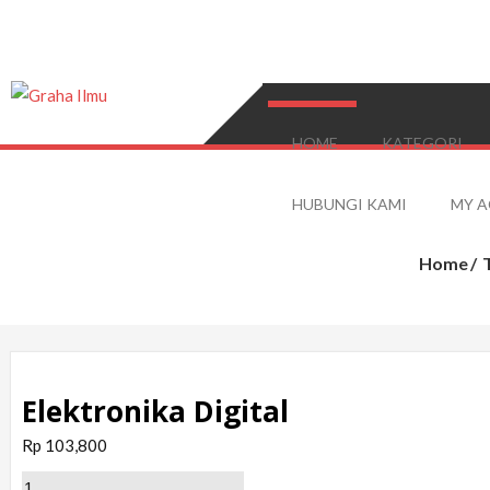
Skip
to
content
Graha Ilmu
HOME
KATEGORI
HUBUNGI KAMI
MY 
Home
Elektronika Digital
Rp
103,800
Elektronika