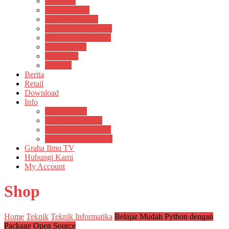
Psikosain
Pustaka Anak
Pustaka Panasea
Rumah Pengetahuan
Spektrum Nusantara
Suluh Media
Teknosain
Textium
Berita
Retail
Download
Info
Buku Digital
Cara Pembayaran
Donasi Buku Kertas
Menerbitkan Naskah
Graha Ilmu TV
Hubungi Kami
My Account
Shop
Home
Teknik
Teknik Informatika
Belajar Mudah Python dengan
Package Open Source