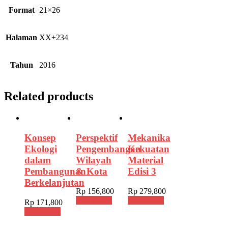
Format
21×26
Halaman
XX+234
Tahun
2016
Related products
Konsep
Perspektif
Mekanika
Ekologi
Pengembangan
Kekuatan
dalam
Wilayah
Material
Pembangunan
& Kota
Edisi 3
Berkelanjutan
Rp
156,800
Rp
279,800
Add to cart
Add to cart
Rp
171,800
Add to cart