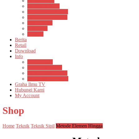
Pustaka Anak
Pustaka Panasea
Rumah Pengetahuan
Spektrum Nusantara
Suluh Media
Teknosain
Textium
Berita
Retail
Download
Info
Buku Digital
Cara Pembayaran
Donasi Buku Kertas
Menerbitkan Naskah
Graha Ilmu TV
Hubungi Kami
My Account
Shop
Home
Teknik
Teknik Sipil
Metode Elemen Hingga