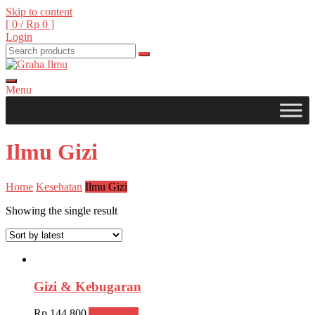
Skip to content
[ 0 /
Rp 0
]
Login
Menu
Graha Ilmu
Ilmu Gizi
Home
Kesehatan
Ilmu Gizi
Showing the single result
Gizi & Kebugaran
Rp
144,800
Add to cart