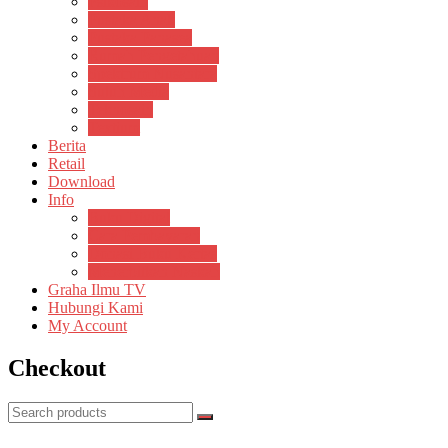
Psikosain
Pustaka Anak
Pustaka Panasea
Rumah Pengetahuan
Spektrum Nusantara
Suluh Media
Teknosain
Textium
Berita
Retail
Download
Info
Buku Digital
Cara Pembayaran
Donasi Buku Kertas
Menerbitkan Naskah
Graha Ilmu TV
Hubungi Kami
My Account
Checkout