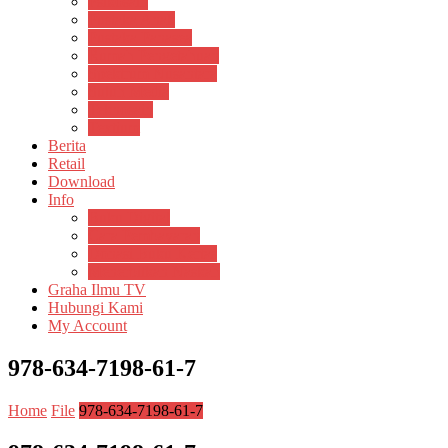
Psikosain
Pustaka Anak
Pustaka Panasea
Rumah Pengetahuan
Spektrum Nusantara
Suluh Media
Teknosain
Textium
Berita
Retail
Download
Info
Buku Digital
Cara Pembayaran
Donasi Buku Kertas
Menerbitkan Naskah
Graha Ilmu TV
Hubungi Kami
My Account
978-634-7198-61-7
Home
File
978-634-7198-61-7