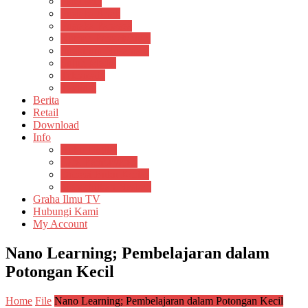
Psikosain
Pustaka Anak
Pustaka Panasea
Rumah Pengetahuan
Spektrum Nusantara
Suluh Media
Teknosain
Textium
Berita
Retail
Download
Info
Buku Digital
Cara Pembayaran
Donasi Buku Kertas
Menerbitkan Naskah
Graha Ilmu TV
Hubungi Kami
My Account
Nano Learning; Pembelajaran dalam
Potongan Kecil
Home
File
Nano Learning; Pembelajaran dalam Potongan Kecil