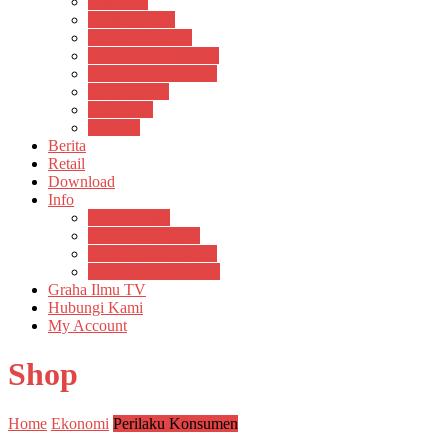
Psikosain
Pustaka Anak
Pustaka Panasea
Rumah Pengetahuan
Spektrum Nusantara
Suluh Media
Teknosain
Textium
Berita
Retail
Download
Info
Buku Digital
Cara Pembayaran
Donasi Buku Kertas
Menerbitkan Naskah
Graha Ilmu TV
Hubungi Kami
My Account
Shop
Home
Ekonomi
Perilaku Konsumen