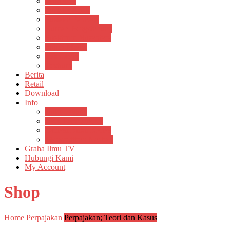
Psikosain
Pustaka Anak
Pustaka Panasea
Rumah Pengetahuan
Spektrum Nusantara
Suluh Media
Teknosain
Textium
Berita
Retail
Download
Info
Buku Digital
Cara Pembayaran
Donasi Buku Kertas
Menerbitkan Naskah
Graha Ilmu TV
Hubungi Kami
My Account
Shop
Home
Perpajakan
Perpajakan; Teori dan Kasus