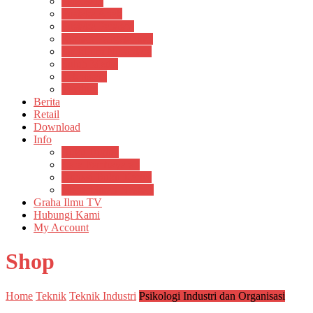
Psikosain
Pustaka Anak
Pustaka Panasea
Rumah Pengetahuan
Spektrum Nusantara
Suluh Media
Teknosain
Textium
Berita
Retail
Download
Info
Buku Digital
Cara Pembayaran
Donasi Buku Kertas
Menerbitkan Naskah
Graha Ilmu TV
Hubungi Kami
My Account
Shop
Home
Teknik
Teknik Industri
Psikologi Industri dan Organisasi