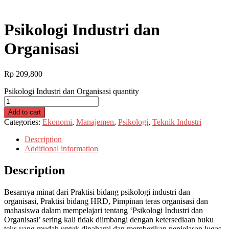
Psikologi Industri dan
Organisasi
Rp
209,800
Psikologi Industri dan Organisasi quantity
Add to cart
Categories:
Ekonomi
,
Manajemen
,
Psikologi
,
Teknik Industri
Description
Additional information
Description
Besarnya minat dari Praktisi bidang psikologi industri dan
organisasi, Praktisi bidang HRD, Pimpinan teras organisasi dan
mahasiswa dalam mempelajari tentang ‘Psikologi Industri dan
Organisasi’ sering kali tidak diimbangi dengan ketersediaan buku
teks yang mudah untuk dipahami dan memberikan penjelasan lugas.