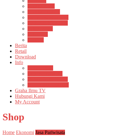
Psikosain
Pustaka Anak
Pustaka Panasea
Rumah Pengetahuan
Spektrum Nusantara
Suluh Media
Teknosain
Textium
Berita
Retail
Download
Info
Buku Digital
Cara Pembayaran
Donasi Buku Kertas
Menerbitkan Naskah
Graha Ilmu TV
Hubungi Kami
My Account
Shop
Home
Ekonomi
Jasa Pariwisata