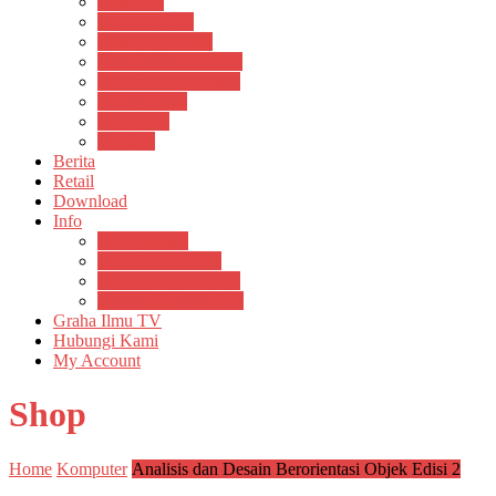
Psikosain
Pustaka Anak
Pustaka Panasea
Rumah Pengetahuan
Spektrum Nusantara
Suluh Media
Teknosain
Textium
Berita
Retail
Download
Info
Buku Digital
Cara Pembayaran
Donasi Buku Kertas
Menerbitkan Naskah
Graha Ilmu TV
Hubungi Kami
My Account
Shop
Home
Komputer
Analisis dan Desain Berorientasi Objek Edisi 2