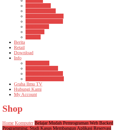
Psikosain
Pustaka Anak
Pustaka Panasea
Rumah Pengetahuan
Spektrum Nusantara
Suluh Media
Teknosain
Textium
Berita
Retail
Download
Info
Buku Digital
Cara Pembayaran
Donasi Buku Kertas
Menerbitkan Naskah
Graha Ilmu TV
Hubungi Kami
My Account
Shop
Home
Komputer
Belajar Mudah Pemrograman Web Backed
Programming; Studi Kasus Membangun Aplikasi Reservasi