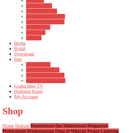
Psikosain
Pustaka Anak
Pustaka Panasea
Rumah Pengetahuan
Spektrum Nusantara
Suluh Media
Teknosain
Textium
Berita
Retail
Download
Info
Buku Digital
Cara Pembayaran
Donasi Buku Kertas
Menerbitkan Naskah
Graha Ilmu TV
Hubungi Kami
My Account
Shop
Home
Hukum
Harmonisasi dan Sinkronisasi Pengaturan
Perencanaan Pembangunan Desa di Wilayah Pesisir Lampung