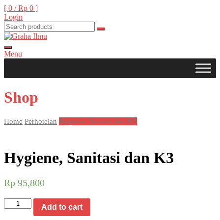
Skip
[ 0 /
Rp 0
]
to
Login
content
Menu
Graha Ilmu
Shop
Home
Perhotelan
Hygiene, Sanitasi dan K3
Hygiene, Sanitasi dan K3
Rp
95,800
Hygiene,
Add to cart
Sanitasi
dan