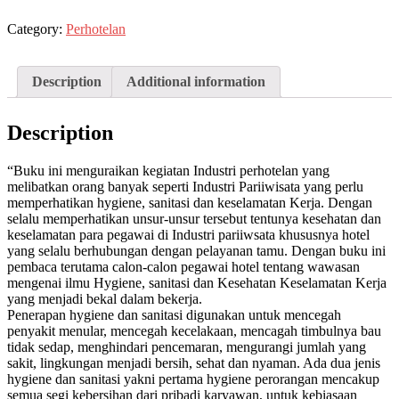
K3
Category:
Perhotelan
quantity
Description
Additional information
Description
“Buku ini menguraikan kegiatan Industri perhotelan yang
melibatkan orang banyak seperti Industri Pariiwisata yang perlu
memperhatikan hygiene, sanitasi dan keselamatan Kerja. Dengan
selalu memperhatikan unsur-unsur tersebut tentunya kesehatan dan
keselamatan para pegawai di Industri pariiwsata khususnya hotel
yang selalu berhubungan dengan pelayanan tamu. Dengan buku ini
pembaca terutama calon-calon pegawai hotel tentang wawasan
mengenai ilmu Hygiene, sanitasi dan Kesehatan Keselamatan Kerja
yang menjadi bekal dalam bekerja.
Penerapan hygiene dan sanitasi digunakan untuk mencegah
penyakit menular, mencegah kecelakaan, mencagah timbulnya bau
tidak sedap, menghindari pencemaran, mengurangi jumlah yang
sakit, lingkungan menjadi bersih, sehat dan nyaman. Ada dua jenis
hygiene dan sanitasi yakni pertama hygiene perorangan mencakup
semua segi kebersihan dari pribadi karyawan, untuk kebiasaan