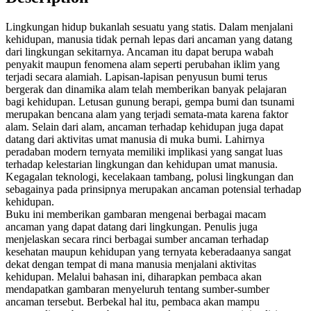
Polusi
Lingkungan
Lingkungan hidup bukanlah sesuatu yang statis. Dalam menjalani
Global
kehidupan, manusia tidak pernah lepas dari ancaman yang datang
yang
dari lingkungan sekitarnya. Ancaman itu dapat berupa wabah
Mengancam
penyakit maupun fenomena alam seperti perubahan iklim yang
Kehidupan
terjadi secara alamiah. Lapisan-lapisan penyusun bumi terus
quantity
bergerak dan dinamika alam telah memberikan banyak pelajaran
bagi kehidupan. Letusan gunung berapi, gempa bumi dan tsunami
merupakan bencana alam yang terjadi semata-mata karena faktor
alam. Selain dari alam, ancaman terhadap kehidupan juga dapat
datang dari aktivitas umat manusia di muka bumi. Lahirnya
peradaban modern ternyata memiliki implikasi yang sangat luas
terhadap kelestarian lingkungan dan kehidupan umat manusia.
Kegagalan teknologi, kecelakaan tambang, polusi lingkungan dan
sebagainya pada prinsipnya merupakan ancaman potensial terhadap
kehidupan.
Buku ini memberikan gambaran mengenai berbagai macam
ancaman yang dapat datang dari lingkungan. Penulis juga
menjelaskan secara rinci berbagai sumber ancaman terhadap
kesehatan maupun kehidupan yang ternyata keberadaanya sangat
dekat dengan tempat di mana manusia menjalani aktivitas
kehidupan. Melalui bahasan ini, diharapkan pembaca akan
mendapatkan gambaran menyeluruh tentang sumber-sumber
ancaman tersebut. Berbekal hal itu, pembaca akan mampu