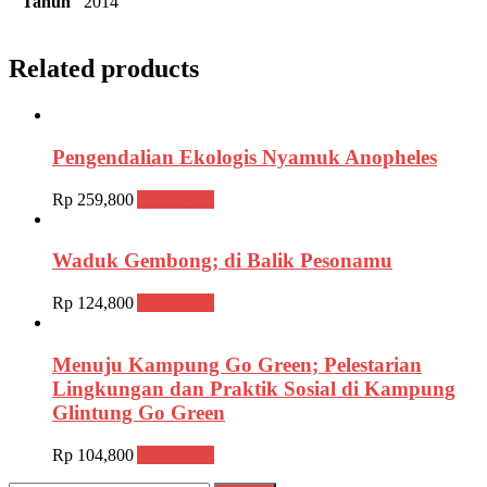
Tahun
2014
Related products
Pengendalian Ekologis Nyamuk Anopheles
Rp
259,800
Add to cart
Waduk Gembong; di Balik Pesonamu
Rp
124,800
Add to cart
Menuju Kampung Go Green; Pelestarian
Lingkungan dan Praktik Sosial di Kampung
Glintung Go Green
Rp
104,800
Add to cart