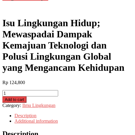
Isu Lingkungan Hidup;
Mewaspadai Dampak
Kemajuan Teknologi dan
Polusi Lingkungan Global
yang Mengancam Kehidupan
Rp
124,800
Isu
Lingkungan
Add to cart
Hidup;
Category:
Ilmu Lingkungan
Mewaspadai
Dampak
Description
Kemajuan
Additional information
Teknologi
dan
Description