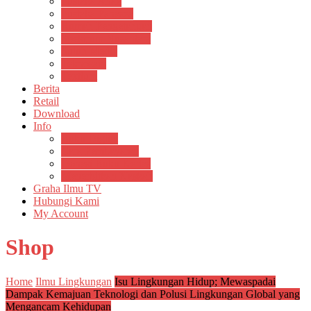
Pustaka Anak
Pustaka Panasea
Rumah Pengetahuan
Spektrum Nusantara
Suluh Media
Teknosain
Textium
Berita
Retail
Download
Info
Buku Digital
Cara Pembayaran
Donasi Buku Kertas
Menerbitkan Naskah
Graha Ilmu TV
Hubungi Kami
My Account
Shop
Home
Ilmu Lingkungan
Isu Lingkungan Hidup; Mewaspadai
Dampak Kemajuan Teknologi dan Polusi Lingkungan Global yang
Mengancam Kehidupan