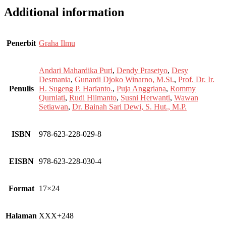
Additional information
Penerbit
Graha Ilmu
Andari Mahardika Puri
,
Dendy Prasetyo
,
Desy
Desmania
,
Gunardi Djoko Winarno, M.Si.
,
Prof. Dr. Ir.
Penulis
H. Sugeng P. Harianto.
,
Puja Anggriana
,
Rommy
Qurniati
,
Rudi Hilmanto
,
Susni Herwanti
,
Wawan
Setiawan
,
Dr. Bainah Sari Dewi, S. Hut., M.P.
ISBN
978-623-228-029-8
EISBN
978-623-228-030-4
Format
17×24
Halaman
XXX+248