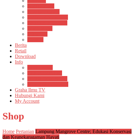
Psikosain
Pustaka Anak
Pustaka Panasea
Rumah Pengetahuan
Spektrum Nusantara
Suluh Media
Teknosain
Textium
Berita
Retail
Download
Info
Buku Digital
Cara Pembayaran
Donasi Buku Kertas
Menerbitkan Naskah
Graha Ilmu TV
Hubungi Kami
My Account
Shop
Home
Pertanian
Lampung Mangrove Centre; Edukasi Konservasi
dan Keanekaragaman Hayati