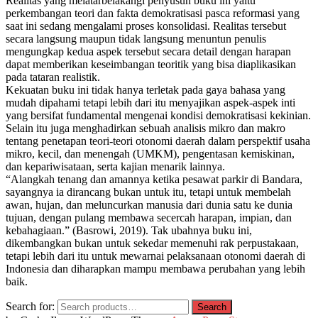
Realitas yang melatarbelakangi penyusun buku ini yaitu
perkembangan teori dan fakta demokratisasi pasca reformasi yang
saat ini sedang mengalami proses konsolidasi. Realitas tersebut
secara langsung maupun tidak langsung menuntun penulis
mengungkap kedua aspek tersebut secara detail dengan harapan
dapat memberikan keseimbangan teoritik yang bisa diaplikasikan
pada tataran realistik.
Kekuatan buku ini tidak hanya terletak pada gaya bahasa yang
mudah dipahami tetapi lebih dari itu menyajikan aspek-aspek inti
yang bersifat fundamental mengenai kondisi demokratisasi kekinian.
Selain itu juga menghadirkan sebuah analisis mikro dan makro
tentang penetapan teori-teori otonomi daerah dalam perspektif usaha
mikro, kecil, dan menengah (UMKM), pengentasan kemiskinan,
dan kepariwisataan, serta kajian menarik lainnya.
“Alangkah tenang dan amannya ketika pesawat parkir di Bandara,
sayangnya ia dirancang bukan untuk itu, tetapi untuk membelah
awan, hujan, dan meluncurkan manusia dari dunia satu ke dunia
tujuan, dengan pulang membawa secercah harapan, impian, dan
kebahagiaan.” (Basrowi, 2019). Tak ubahnya buku ini,
dikembangkan bukan untuk sekedar memenuhi rak perpustakaan,
tetapi lebih dari itu untuk mewarnai pelaksanaan otonomi daerah di
Indonesia dan diharapkan mampu membawa perubahan yang lebih
baik.
Search for:
Search