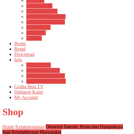
Psikosain
Pustaka Anak
Pustaka Panasea
Rumah Pengetahuan
Spektrum Nusantara
Suluh Media
Teknosain
Textium
Berita
Retail
Download
Info
Buku Digital
Cara Pembayaran
Donasi Buku Kertas
Menerbitkan Naskah
Graha Ilmu TV
Hubungi Kami
My Account
Shop
Home
Ketatanegaraan
Otonomi Daerah; Peran dan Dampaknya
bagi Kesejahteraan Masyarakat