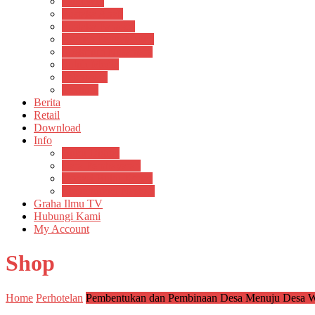
Psikosain
Pustaka Anak
Pustaka Panasea
Rumah Pengetahuan
Spektrum Nusantara
Suluh Media
Teknosain
Textium
Berita
Retail
Download
Info
Buku Digital
Cara Pembayaran
Donasi Buku Kertas
Menerbitkan Naskah
Graha Ilmu TV
Hubungi Kami
My Account
Shop
Home
Perhotelan
Pembentukan dan Pembinaan Desa Menuju Desa W