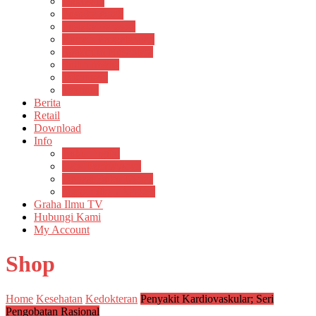
Psikosain
Pustaka Anak
Pustaka Panasea
Rumah Pengetahuan
Spektrum Nusantara
Suluh Media
Teknosain
Textium
Berita
Retail
Download
Info
Buku Digital
Cara Pembayaran
Donasi Buku Kertas
Menerbitkan Naskah
Graha Ilmu TV
Hubungi Kami
My Account
Shop
Home
Kesehatan
Kedokteran
Penyakit Kardiovaskular; Seri
Pengobatan Rasional