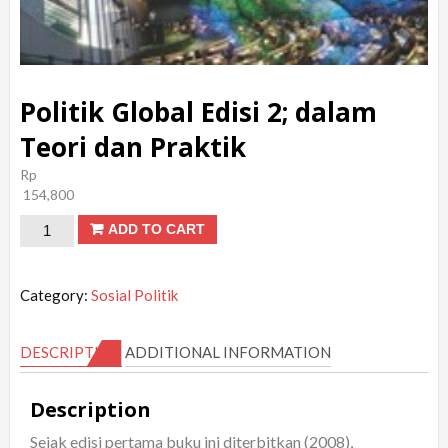
Politik Global Edisi 2; dalam
Teori dan Praktik
Rp
154,800
Politik
ADD TO CART
Global
Edisi
Category:
Sosial Politik
2;
dalam
DESCRIPTION
ADDITIONAL INFORMATION
Teori
dan
Description
Praktik
Sejak edisi pertama buku ini diterbitkan (2008),
quantity