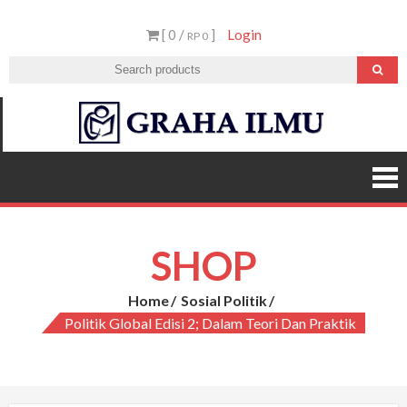
Skip
[ 0 /
]
Login
to
RP 0
content
Graha
Ilmu
SHOP
Home
Sosial Politik
Politik Global Edisi 2; Dalam Teori Dan Praktik