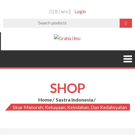
Skip
[ 0 /
]
Login
to
RP 0
content
Graha Ilmu
SHOP
Home
Sastra Indonesia
Sinar Menoreh; Kekayaan, Keindahan, Dan Kedahsyatan