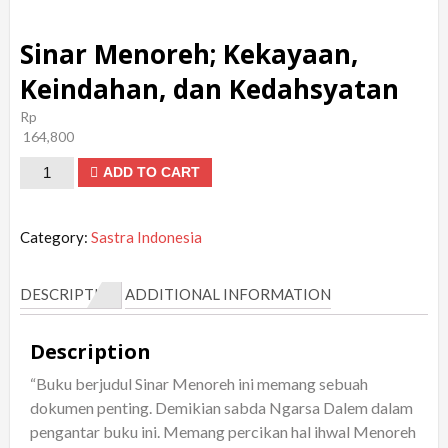
Sinar Menoreh; Kekayaan,
Keindahan, dan Kedahsyatan
Rp
164,800
Sinar
ADD TO CART
Menoreh;
Kekayaan,
Category:
Sastra Indonesia
Keindahan,
dan
DESCRIPTION
ADDITIONAL INFORMATION
Kedahsyatan
quantity
Description
“Buku berjudul Sinar Menoreh ini memang sebuah
dokumen penting. Demikian sabda Ngarsa Dalem dalam
pengantar buku ini. Memang percikan hal ihwal Menoreh