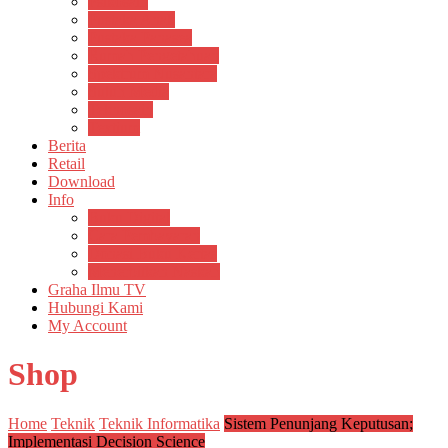
Psikosain
Pustaka Anak
Pustaka Panasea
Rumah Pengetahuan
Spektrum Nusantara
Suluh Media
Teknosain
Textium
Berita
Retail
Download
Info
Buku Digital
Cara Pembayaran
Donasi Buku Kertas
Menerbitkan Naskah
Graha Ilmu TV
Hubungi Kami
My Account
Shop
Home
Teknik
Teknik Informatika
Sistem Penunjang Keputusan;
Implementasi Decision Science