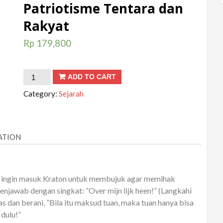
Patriotisme Tentara dan
Rakyat
Rp
179,800
Langkahi
ADD TO CART
dulu
Category:
Sejarah
Mayat
Saya!;
Kearifan
ATION
Jogja
Membangkitkan
Patriotisme
n ingin masuk Kraton untuk membujuk agar memihak
Tentara
jawab dengan singkat: ”Over mijn lijk heen!” (Langkahi
dan
s dan berani, ”Bila itu maksud tuan, maka tuan hanya bisa
Rakyat
dulu!”