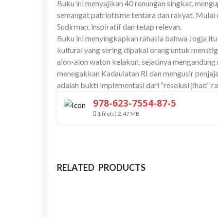
Buku ini menyajikan 40 renungan singkat, meng
semangat patriotisme tentara dan rakyat. Mulai
Sudirman, inspiratif dan tetap relevan.
Buku ini menyingkapkan rahasia bahwa Jogja itu
kultural yang sering dipakai orang untuk menst
alon-alon waton kelakon, sejatinya mengandung
menegakkan Kadaulatan RI dan mengusir penjajah
adalah bukti implementasi dari “resolusi jihad”
978-623-7554-87-5
1 file(s)
2.47 MB
RELATED PRODUCTS