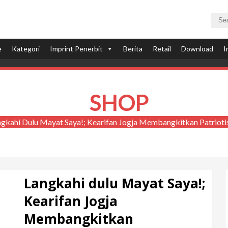
u
e
Kategori
Imprint Penerbit
Berita
Retail
Download
I
SHOP
ngkahi Dulu Mayat Saya!; Kearifan Jogja Membangkitkan Patriot
Langkahi dulu Mayat Saya!;
Kearifan Jogja
Membangkitkan