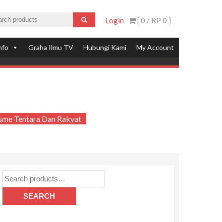
Login
[ 0 /
RP 0
]
nfo
Graha Ilmu TV
Hubungi Kami
My Account
isme Tentara Dan Rakyat
Search
for:
SEARCH