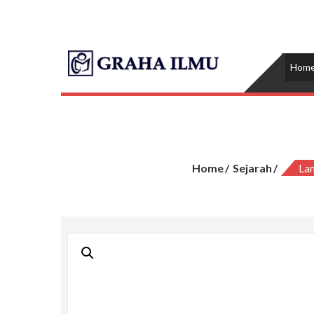
Skip
to
content
Graha Ilm
Hom
Home
Sejarah
La