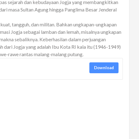
quantity
upas sejarah dan kebudayaan Jogja yang membangkitkan
 dari masa Sultan Agung hingga Panglima Besar Jenderal
 kuat, tangguh, dan militan. Bahkan ungkapan-ungkapan
igmasi Jogja sebagai lamban dan lemah, misalnya ungkapan
 makna sebaliknya. Keberhasilan dalam perjuangan
 dari Jogja yang adalah Ibu Kota RI kala itu (1946-1949)
 rawe-rawe rantas malang-malang putung.
Download