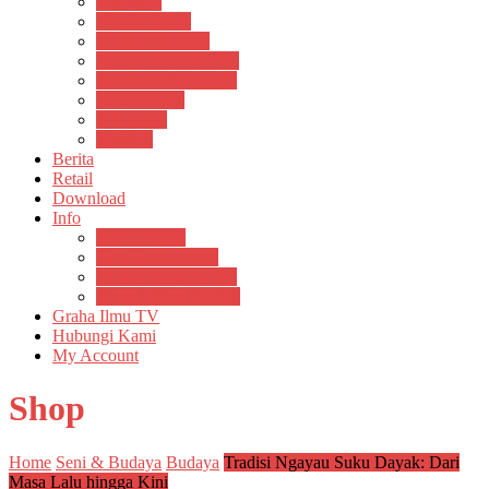
Psikosain
Pustaka Anak
Pustaka Panasea
Rumah Pengetahuan
Spektrum Nusantara
Suluh Media
Teknosain
Textium
Berita
Retail
Download
Info
Buku Digital
Cara Pembayaran
Donasi Buku Kertas
Menerbitkan Naskah
Graha Ilmu TV
Hubungi Kami
My Account
Shop
Home
Seni & Budaya
Budaya
Tradisi Ngayau Suku Dayak: Dari
Masa Lalu hingga Kini