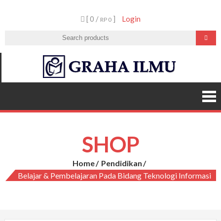
Skip
[ 0 /
]
Login
to
RP 0
content
Graha
Ilmu
SHOP
Home
Pendidikan
Belajar & Pembelajaran Pada Bidang Teknologi Informasi