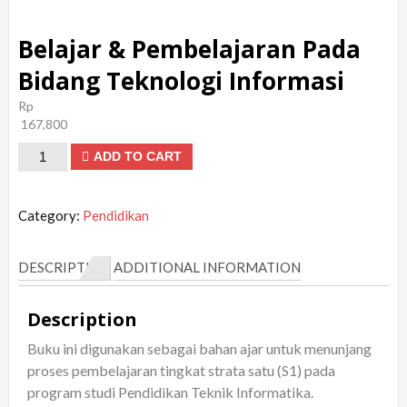
Belajar & Pembelajaran Pada
Bidang Teknologi Informasi
Rp
167,800
Belajar
ADD TO CART
&
Pembelajaran
Category:
Pendidikan
Pada
Bidang
DESCRIPTION
ADDITIONAL INFORMATION
Teknologi
Informasi
Description
quantity
Buku ini digunakan sebagai bahan ajar untuk menunjang
proses pembelajaran tingkat strata satu (S1) pada
program studi Pendidikan Teknik Informatika.