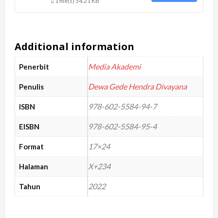
1 file(s)
54.21 KB
Additional information
Media Akademi
Penerbit
Dewa Gede Hendra Divayana
Penulis
978-602-5584-94-7
ISBN
978-602-5584-95-4
EISBN
17×24
Format
X+234
Halaman
2022
Tahun