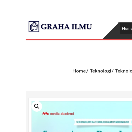
Skip
to
content
Graha Ilm
Hom
Home
Teknologi
Teknolo