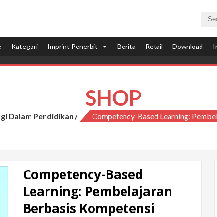
u
e
Kategori
Imprint Penerbit
Berita
Retail
Download
I
SHOP
gi Dalam Pendidikan
Competency-Based Learning: Pembel
Competency-Based
Learning: Pembelajaran
Berbasis Kompetensi