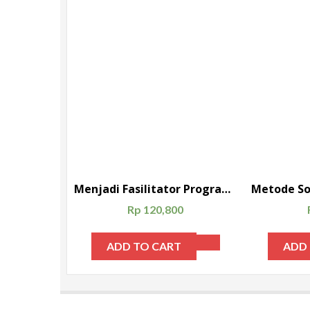
Menjadi Fasilitator Program Pelatihan Dan Pengembangan; Dilengkapi Permainan-Permainan Menarik Dalam Pelatihan Dan Pengembangan
Rp
120,800
ADD TO CART
ADD