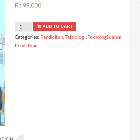
Rp
99,000
Competency-
ADD TO CART
Based
Categories:
Pendidikan
,
Teknologi
,
Teknologi dalam
Learning:
Pendidikan
Pembelajaran
Berbasis
Kompetensi
quantity
ATION