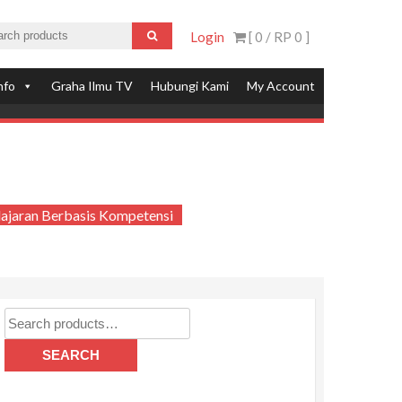
Login
[ 0 /
RP 0
]
nfo
Graha Ilmu TV
Hubungi Kami
My Account
ajaran Berbasis Kompetensi
Search
for:
SEARCH