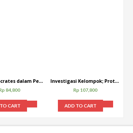
Metode Socrates dalam Pembelajaran Berpikir Kritis; Aplikasi dalam Matematika
Investigasi Kelompok; Prototipe Pembelajaran Menulis Akademik
Rp
84,800
Rp
107,800
 TO CART
ADD TO CART