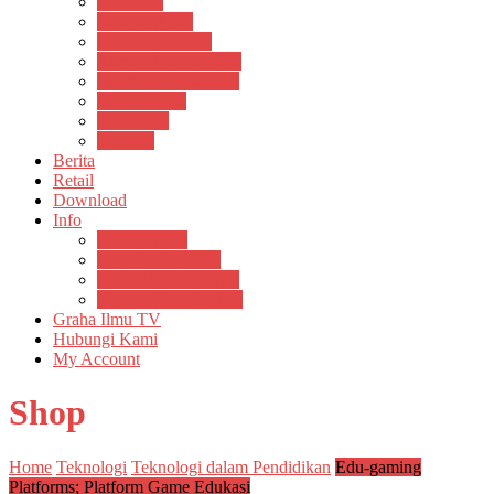
Psikosain
Pustaka Anak
Pustaka Panasea
Rumah Pengetahuan
Spektrum Nusantara
Suluh Media
Teknosain
Textium
Berita
Retail
Download
Info
Buku Digital
Cara Pembayaran
Donasi Buku Kertas
Menerbitkan Naskah
Graha Ilmu TV
Hubungi Kami
My Account
Shop
Home
Teknologi
Teknologi dalam Pendidikan
Edu-gaming
Platforms; Platform Game Edukasi