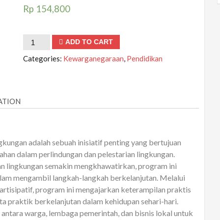
Rp
154,800
Membangun
ADD TO CART
Kewarganegaraan
Categories:
Kewarganegaraan
,
Pendidikan
yang
Peduli
Lingkungan
ATION
quantity
ngan adalah sebuah inisiatif penting yang bertujuan
han dalam perlindungan dan pelestarian lingkungan.
an lingkungan semakin mengkhawatirkan, program ini
alam mengambil langkah-langkah berkelanjutan. Melalui
artisipatif, program ini mengajarkan keterampilan praktis
rta praktik berkelanjutan dalam kehidupan sehari-hari.
i antara warga, lembaga pemerintah, dan bisnis lokal untuk