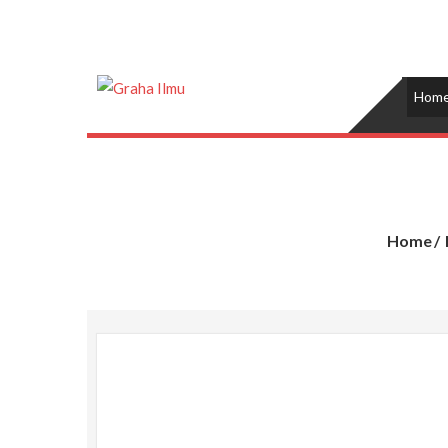
Skip
to
content
Graha Ilmu
Hom
Home