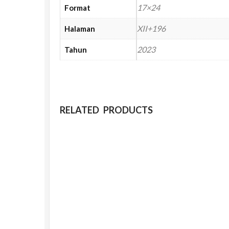
17×24
Format
XII+196
Halaman
2023
Tahun
RELATED PRODUCTS