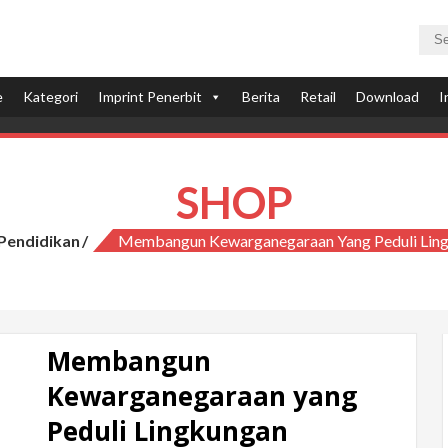
e
Kategori
Imprint Penerbit
Berita
Retail
Download
I
SHOP
Pendidikan
Membangun Kewarganegaraan Yang Peduli Lin
Membangun
Kewarganegaraan yang
Peduli Lingkungan