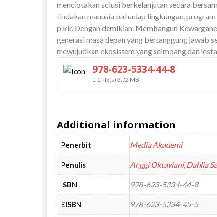
menciptakan solusi berkelanjutan secara bers
tindakan manusia terhadap lingkungan, program
pikir. Dengan demikian, Membangun Kewarganeg
generasi masa depan yang bertanggung jawab sec
mewujudkan ekosistem yang seimbang dan lestari
978-623-5334-44-8
1 file(s)
3.72 MB
Additional information
Media Akademi
Penerbit
Anggi Oktaviani
,
Dahlia S
Penulis
978-623-5334-44-8
ISBN
978-623-5334-45-5
EISBN