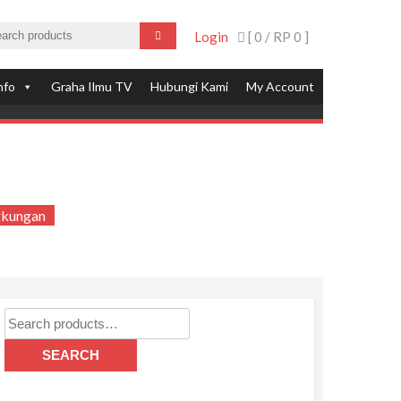
Login
[ 0 /
RP 0
]
nfo
Graha Ilmu TV
Hubungi Kami
My Account
gkungan
Search
for:
SEARCH