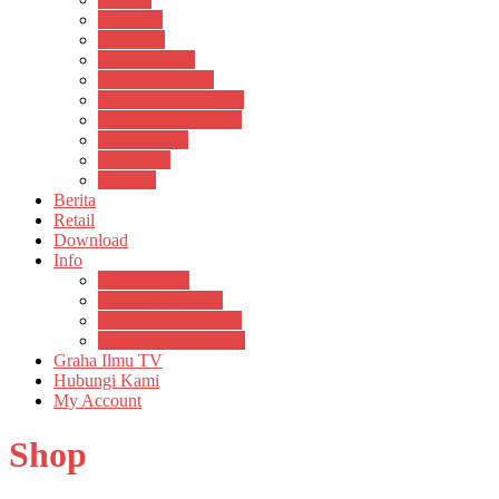
Plantaxia
Psikosain
Pustaka Anak
Pustaka Panasea
Rumah Pengetahuan
Spektrum Nusantara
Suluh Media
Teknosain
Textium
Berita
Retail
Download
Info
Buku Digital
Cara Pembayaran
Donasi Buku Kertas
Menerbitkan Naskah
Graha Ilmu TV
Hubungi Kami
My Account
Shop