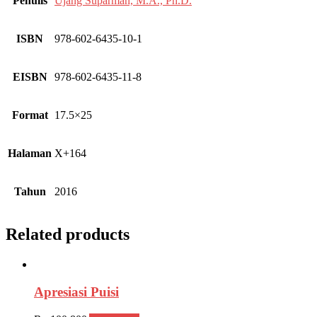
Penulis
Ujang Suparman, M.A., Ph.D.
ISBN
978-602-6435-10-1
EISBN
978-602-6435-11-8
Format
17.5×25
Halaman
X+164
Tahun
2016
Related products
Apresiasi Puisi