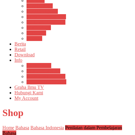
Psikosain
Pustaka Anak
Pustaka Panasea
Rumah Pengetahuan
Spektrum Nusantara
Suluh Media
Teknosain
Textium
Berita
Retail
Download
Info
Buku Digital
Cara Pembayaran
Donasi Buku Kertas
Menerbitkan Naskah
Graha Ilmu TV
Hubungi Kami
My Account
Shop
Home
Bahasa
Bahasa Indonesia
Penilaian dalam Pembelajaran
Bahasa