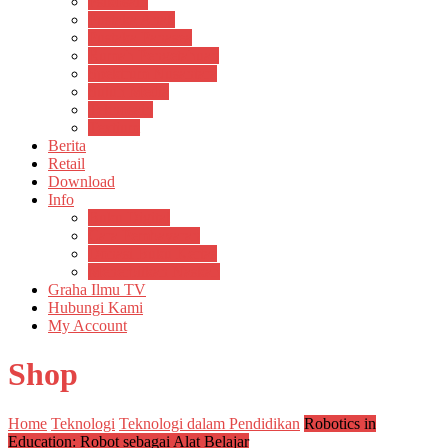
Psikosain
Pustaka Anak
Pustaka Panasea
Rumah Pengetahuan
Spektrum Nusantara
Suluh Media
Teknosain
Textium
Berita
Retail
Download
Info
Buku Digital
Cara Pembayaran
Donasi Buku Kertas
Menerbitkan Naskah
Graha Ilmu TV
Hubungi Kami
My Account
Shop
Home
Teknologi
Teknologi dalam Pendidikan
Robotics in
Education: Robot sebagai Alat Belajar