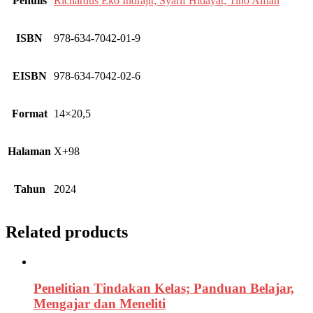
Penulis
Richardus Eko Indrajit; Syarif Hidayat; Tino Alfian
ISBN
978-634-7042-01-9
EISBN
978-634-7042-02-6
Format
14×20,5
Halaman
X+98
Tahun
2024
Related products
Penelitian Tindakan Kelas; Panduan Belajar,
Mengajar dan Meneliti