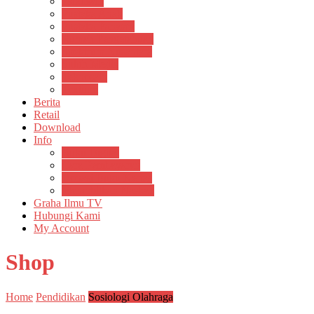
Psikosain
Pustaka Anak
Pustaka Panasea
Rumah Pengetahuan
Spektrum Nusantara
Suluh Media
Teknosain
Textium
Berita
Retail
Download
Info
Buku Digital
Cara Pembayaran
Donasi Buku Kertas
Menerbitkan Naskah
Graha Ilmu TV
Hubungi Kami
My Account
Shop
Home
Pendidikan
Sosiologi Olahraga