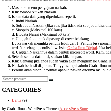
Masuk ke menu pengajuan naskah.
Klik tombol Ajukan Naskah.
Isikan data-data yang diperlukan, seperti;
a. Judul Naskah
b. Sub Judul Naskah (Jika ada, jika tidak ada sub judul bisa dii
c. Sinopsis (Maksimal 100 kata)
d. Biodata Narasi (Maksimal 50 kata).
e. Unggah foto untuk dipasang di cover belakang
f. Jika naskah memiliki penulis lebih dari 1, Penulis bisa me
terdaftar sebagai penulis di website
Graha Ilmu Digital
. Jika be
g. Unggah Naskahnya dalam bentuk microsoft word. Kami tida
Setelah semua data diisi, silakan klik simpan.
Klik Centang jika anda sudah yakin akan mengirim ke Graha Il
Naskah berhasil diajukan. Tunggu sampai admin Graha Ilmu m
Penulis akan diberi informasi apabila naskah diterima maupun d
CATEGORIES
Berita
(9)
by Graha Ilmu - WordPress Theme :
AccessPress Store