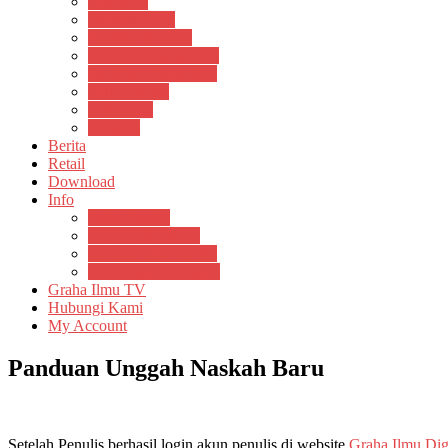
Psikosain
Pustaka Anak
Pustaka Panasea
Rumah Pengetahuan
Spektrum Nusantara
Suluh Media
Teknosain
Textium
Berita
Retail
Download
Info
Buku Digital
Cara Pembayaran
Donasi Buku Kertas
Menerbitkan Naskah
Graha Ilmu TV
Hubungi Kami
My Account
Panduan Unggah Naskah Baru
Setelah Penulis berhasil login akun penulis di website
Graha Ilmu Dig