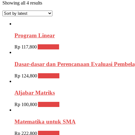
Showing all 4 results
Program Linear
Rp
117,800
Add to cart
Dasar-dasar dan Perencanaan Evaluasi Pembela
Rp
124,800
Add to cart
Aljabar Matriks
Rp
100,800
Add to cart
Matematika untuk SMA
Rp
222,800
Add to cart