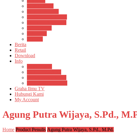
Psikosain
Pustaka Anak
Pustaka Panasea
Rumah Pengetahuan
Spektrum Nusantara
Suluh Media
Teknosain
Textium
Berita
Retail
Download
Info
Buku Digital
Cara Pembayaran
Donasi Buku Kertas
Menerbitkan Naskah
Graha Ilmu TV
Hubungi Kami
My Account
Agung Putra Wijaya, S.Pd., M.
Home
Product Penulis
Agung Putra Wijaya, S.Pd., M.Pd.