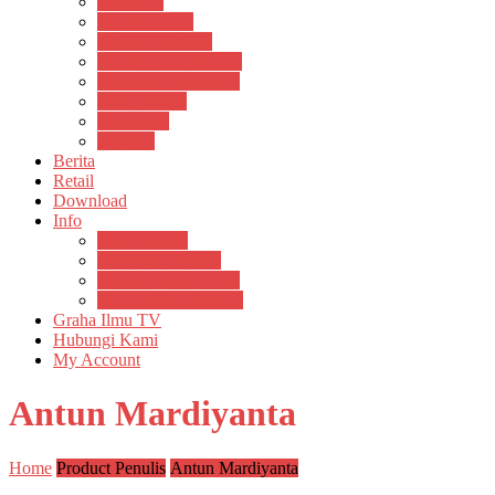
Psikosain
Pustaka Anak
Pustaka Panasea
Rumah Pengetahuan
Spektrum Nusantara
Suluh Media
Teknosain
Textium
Berita
Retail
Download
Info
Buku Digital
Cara Pembayaran
Donasi Buku Kertas
Menerbitkan Naskah
Graha Ilmu TV
Hubungi Kami
My Account
Antun Mardiyanta
Home
Product Penulis
Antun Mardiyanta