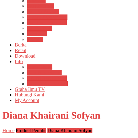
Psikosain
Pustaka Anak
Pustaka Panasea
Rumah Pengetahuan
Spektrum Nusantara
Suluh Media
Teknosain
Textium
Berita
Retail
Download
Info
Buku Digital
Cara Pembayaran
Donasi Buku Kertas
Menerbitkan Naskah
Graha Ilmu TV
Hubungi Kami
My Account
Diana Khairani Sofyan
Home
Product Penulis
Diana Khairani Sofyan