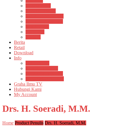
Psikosain
Pustaka Anak
Pustaka Panasea
Rumah Pengetahuan
Spektrum Nusantara
Suluh Media
Teknosain
Textium
Berita
Retail
Download
Info
Buku Digital
Cara Pembayaran
Donasi Buku Kertas
Menerbitkan Naskah
Graha Ilmu TV
Hubungi Kami
My Account
Drs. H. Soeradi, M.M.
Home
Product Penulis
Drs. H. Soeradi, M.M.