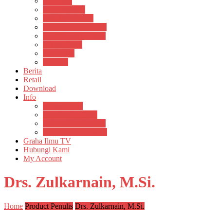
Psikosain
Pustaka Anak
Pustaka Panasea
Rumah Pengetahuan
Spektrum Nusantara
Suluh Media
Teknosain
Textium
Berita
Retail
Download
Info
Buku Digital
Cara Pembayaran
Donasi Buku Kertas
Menerbitkan Naskah
Graha Ilmu TV
Hubungi Kami
My Account
Drs. Zulkarnain, M.Si.
Home
Product Penulis
Drs. Zulkarnain, M.Si.