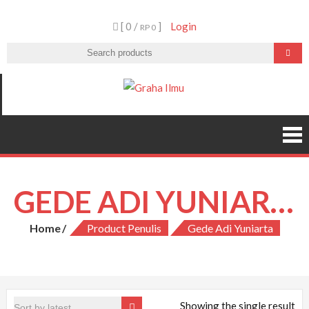
Skip
[ 0 /
]
Login
to
RP 0
content
Graha Ilmu
GEDE ADI YUNIARTA
Home
Product Penulis
Gede Adi Yuniarta
Showing the single result