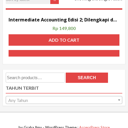
Intermediate Accounting Edisi 2; Dilengkapi dengan Soal-soal Latihan
Rp
149,800
ADD TO CART
Search
SEARCH
for:
TAHUN TERBIT
Any Tahun
by Graha Ilmu - WordPress Theme :
AccessPress Store