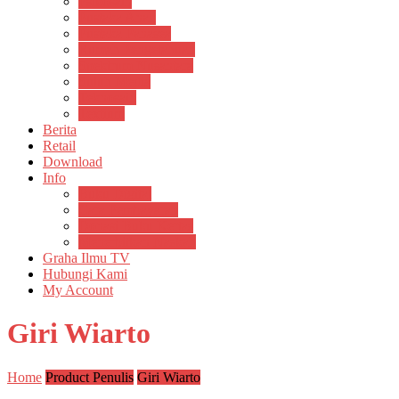
Psikosain
Pustaka Anak
Pustaka Panasea
Rumah Pengetahuan
Spektrum Nusantara
Suluh Media
Teknosain
Textium
Berita
Retail
Download
Info
Buku Digital
Cara Pembayaran
Donasi Buku Kertas
Menerbitkan Naskah
Graha Ilmu TV
Hubungi Kami
My Account
Giri Wiarto
Home
Product Penulis
Giri Wiarto