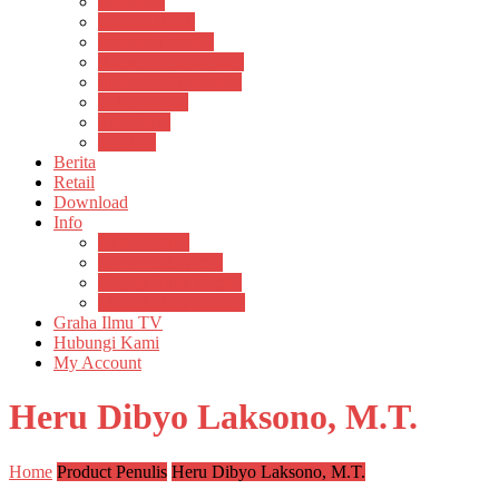
Psikosain
Pustaka Anak
Pustaka Panasea
Rumah Pengetahuan
Spektrum Nusantara
Suluh Media
Teknosain
Textium
Berita
Retail
Download
Info
Buku Digital
Cara Pembayaran
Donasi Buku Kertas
Menerbitkan Naskah
Graha Ilmu TV
Hubungi Kami
My Account
Heru Dibyo Laksono, M.T.
Home
Product Penulis
Heru Dibyo Laksono, M.T.