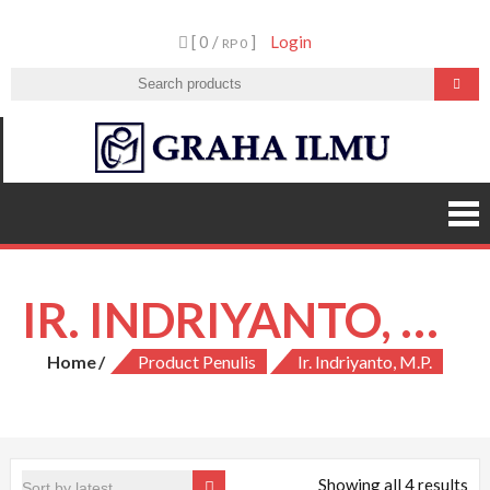
Skip
[ 0 /
]
Login
to
RP 0
content
Graha
Ilmu
IR. INDRIYANTO, M.P.
Home
Product Penulis
Ir. Indriyanto, M.P.
Showing all 4 results