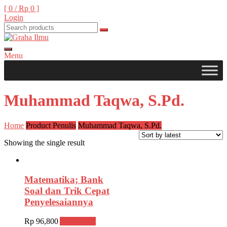
Skip
[ 0 /
Rp 0
]
to
Login
content
Menu
Graha Ilmu
Muhammad Taqwa, S.Pd.
Home
Product Penulis
Muhammad Taqwa, S.Pd.
Showing the single result
Matematika; Bank
Soal dan Trik Cepat
Penyelesaiannya
Rp
96,800
Add to cart