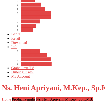
Psikosain
Pustaka Anak
Pustaka Panasea
Rumah Pengetahuan
Spektrum Nusantara
Suluh Media
Teknosain
Textium
Berita
Retail
Download
Info
Buku Digital
Cara Pembayaran
Donasi Buku Kertas
Menerbitkan Naskah
Graha Ilmu TV
Hubungi Kami
My Account
Ns. Heni Apriyani, M.Kep., Sp
Home
Product Penulis
Ns. Heni Apriyani, M.Kep., Sp.KMB.