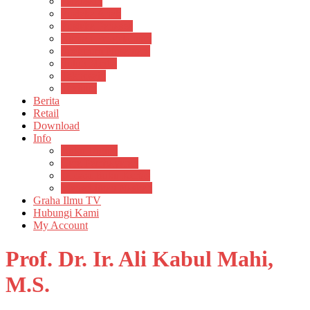
Psikosain
Pustaka Anak
Pustaka Panasea
Rumah Pengetahuan
Spektrum Nusantara
Suluh Media
Teknosain
Textium
Berita
Retail
Download
Info
Buku Digital
Cara Pembayaran
Donasi Buku Kertas
Menerbitkan Naskah
Graha Ilmu TV
Hubungi Kami
My Account
Prof. Dr. Ir. Ali Kabul Mahi,
M.S.