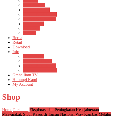
Psikosain
Pustaka Anak
Pustaka Panasea
Rumah Pengetahuan
Spektrum Nusantara
Suluh Media
Teknosain
Textium
Berita
Retail
Download
Info
Buku Digital
Cara Pembayaran
Donasi Buku Kertas
Menerbitkan Naskah
Graha Ilmu TV
Hubungi Kami
My Account
Shop
Home
Pertanian
Eksplorasi dan Peningkatan Kesejahteraan
Masyarakat; Studi Kasus di Taman Nasional Way Kambas Melalui