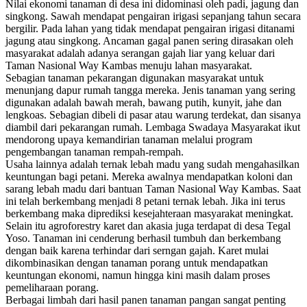
Nilai ekonomi tanaman di desa ini didominasi oleh padi, jagung dan
singkong. Sawah mendapat pengairan irigasi sepanjang tahun secara
bergilir. Pada lahan yang tidak mendapat pengairan irigasi ditanami
jagung atau singkong. Ancaman gagal panen sering dirasakan oleh
masyarakat adalah adanya serangan gajah liar yang keluar dari
Taman Nasional Way Kambas menuju lahan masyarakat.
Sebagian tanaman pekarangan digunakan masyarakat untuk
menunjang dapur rumah tangga mereka. Jenis tanaman yang sering
digunakan adalah bawah merah, bawang putih, kunyit, jahe dan
lengkoas. Sebagian dibeli di pasar atau warung terdekat, dan sisanya
diambil dari pekarangan rumah. Lembaga Swadaya Masyarakat ikut
mendorong upaya kemandirian tanaman melalui program
pengembangan tanaman rempah-rempah.
Usaha lainnya adalah ternak lebah madu yang sudah mengahasilkan
keuntungan bagi petani. Mereka awalnya mendapatkan koloni dan
sarang lebah madu dari bantuan Taman Nasional Way Kambas. Saat
ini telah berkembang menjadi 8 petani ternak lebah. Jika ini terus
berkembang maka diprediksi kesejahteraan masyarakat meningkat.
Selain itu agroforestry karet dan akasia juga terdapat di desa Tegal
Yoso. Tanaman ini cenderung berhasil tumbuh dan berkembang
dengan baik karena terhindar dari serngan gajah. Karet mulai
dikombinasikan dengan tanaman porang untuk mendapatkan
keuntungan ekonomi, namun hingga kini masih dalam proses
pemeliharaan porang.
Berbagai limbah dari hasil panen tanaman pangan sangat penting