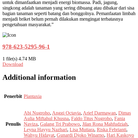
untuk dimanfaatkan menjadi energi biomassa. Padi, jagung,
singkong adalah tanaman yang sering dibuang atau dibakar dari sisa
bagian tanaman seperti batang dan bonggolnya. Pemanfaatan limbah
menjadi briket belum pernah dilakukan mengingat terbatasnya
pengetahuan masyarakat.”
978-623-5295-96-1
1 file(s)
4.74 MB
Download
Additional information
Penerbit
Plantaxia
Abi Nugroho
,
Anggi Octavia
,
Arief Darmawan
,
Dimas
Aulia Miftahul Khusna
,
Faldo Titus Nugroho
,
Fania
Penulis
Naviza
,
Galang Tri Prabowo
,
Jilan Rona Mahfudziah
,
Leyna Hayyu Nazhari
,
Lisa Mutiara
,
Riska Febrianti
,
Wahyu Hidayat
,
Gunardi Djoko Winarno
,
Hari Kaskoyo