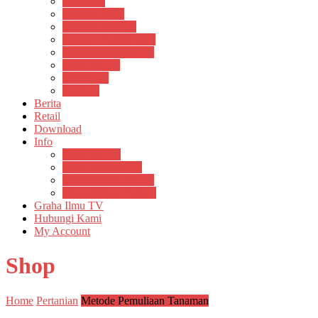
Psikosain
Pustaka Anak
Pustaka Panasea
Rumah Pengetahuan
Spektrum Nusantara
Suluh Media
Teknosain
Textium
Berita
Retail
Download
Info
Buku Digital
Cara Pembayaran
Donasi Buku Kertas
Menerbitkan Naskah
Graha Ilmu TV
Hubungi Kami
My Account
Shop
Home
Pertanian
Metode Pemuliaan Tanaman