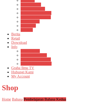
Psikosain
Pustaka Anak
Pustaka Panasea
Rumah Pengetahuan
Spektrum Nusantara
Suluh Media
Teknosain
Textium
Berita
Retail
Download
Info
Buku Digital
Cara Pembayaran
Donasi Buku Kertas
Menerbitkan Naskah
Graha Ilmu TV
Hubungi Kami
My Account
Shop
Home
Bahasa
Pembelajaran Bahasa Kedua