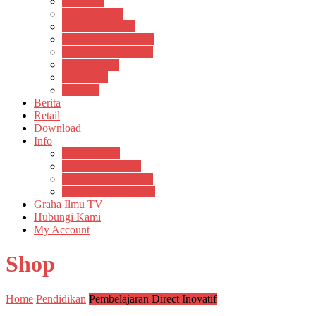
Psikosain
Pustaka Anak
Pustaka Panasea
Rumah Pengetahuan
Spektrum Nusantara
Suluh Media
Teknosain
Textium
Berita
Retail
Download
Info
Buku Digital
Cara Pembayaran
Donasi Buku Kertas
Menerbitkan Naskah
Graha Ilmu TV
Hubungi Kami
My Account
Shop
Home
Pendidikan
Pembelajaran Direct Inovatif